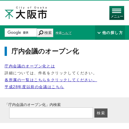
メニュー
検索
他の探し方
検索ヘルプ
庁内会議のオープン化
庁内会議のオープン化とは
詳細については、件名をクリックしてください。
各所属の一覧はこちらをクリックしてください。
平成28年度以前の会議はこちら
「庁内会議のオープン化」内検索