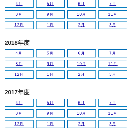
4月
5月
6月
7月
8月
9月
10月
11月
12月
1月
2月
3月
2018年度
4月
5月
6月
7月
8月
9月
10月
11月
12月
1月
2月
3月
2017年度
4月
5月
6月
7月
8月
9月
10月
11月
12月
1月
2月
3月