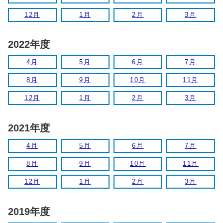
12月
1月
2月
3月
2022年度
4月
5月
6月
7月
8月
9月
10月
11月
12月
1月
2月
3月
2021年度
4月
5月
6月
7月
8月
9月
10月
11月
12月
1月
2月
3月
2019年度