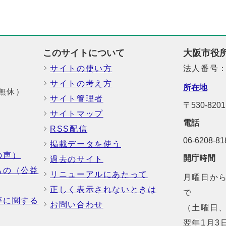
このサイトについて
大阪市役
サイトの使い方
法人番号：6
サイトの考え方
所在地
中無休）
サイト管理者
〒530-8
サイトマップ
電話
RSS配信
06-6208-
掲載データを使う
の声）
開庁時間
過去のサイト
もの（公益
リニューアルにあたって
月曜日から
正しく表示されないときは
で
等に関する
お問い合わせ
（土曜日、
翌年1月3