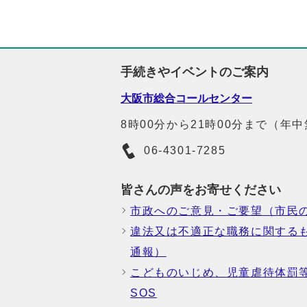
手続きやイベントのご案内
大阪市総合コールセンター
8時00分から21時00分まで（年
06-4301-7285
皆さんの声をお寄せください
市政へのご意見・ご要望（市民
違法又は不適正な職務に関する
通報）
こどものいじめ、児童虐待体罰
SOS