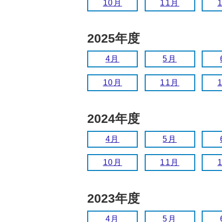
10月
11月
2025年度
4月
5月
10月
11月
2024年度
4月
5月
10月
11月
2023年度
4月
5月