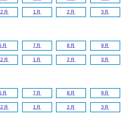
12月
1月
2月
3月
6月
7月
8月
9月
12月
1月
2月
3月
6月
7月
8月
9月
12月
1月
2月
3月