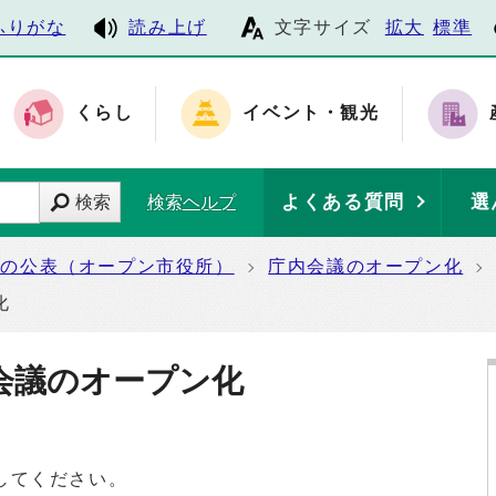
ふりがな
読み上げ
文字サイズ
拡大
標準
くらし
イベント・観光
よくある質問
選
検索
検索ヘルプ
報の公表（オープン市役所）
庁内会議のオープン化
化
会議のオープン化
してください。