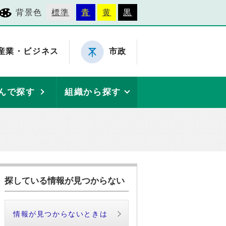
背景色
標準
青
黄
黒
産業・ビジネス
市政
んで探す
組織から探す
探している情報が見つからない
情報が見つからないときは