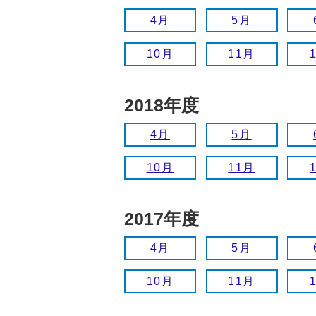
4月
5月
10月
11月
2018年度
4月
5月
10月
11月
2017年度
4月
5月
10月
11月