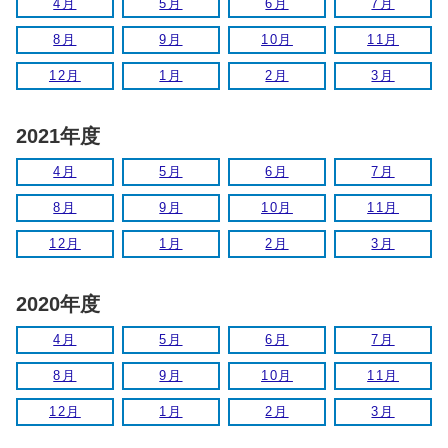
4月
5月
6月
7月
8月
9月
10月
11月
12月
1月
2月
3月
2021年度
4月
5月
6月
7月
8月
9月
10月
11月
12月
1月
2月
3月
2020年度
4月
5月
6月
7月
8月
9月
10月
11月
12月
1月
2月
3月