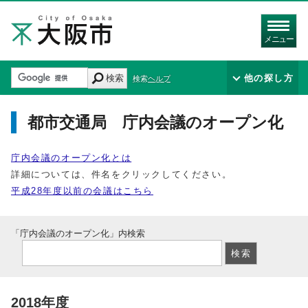
メニュー
検索
他の探し方
検索ヘルプ
都市交通局 庁内会議のオープン化
庁内会議のオープン化とは
詳細については、件名をクリックしてください。
平成28年度以前の会議はこちら
「庁内会議のオープン化」内検索
2018年度