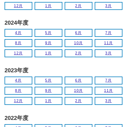
12月
1月
2月
3月
2024年度
4月
5月
6月
7月
8月
9月
10月
11月
12月
1月
2月
3月
2023年度
4月
5月
6月
7月
8月
9月
10月
11月
12月
1月
2月
3月
2022年度