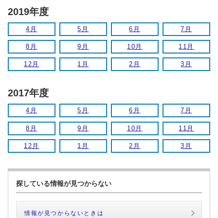
2019年度
4月
5月
6月
7月
8月
9月
10月
11月
12月
1月
2月
3月
2017年度
4月
5月
6月
7月
8月
9月
10月
11月
12月
1月
2月
3月
探している情報が見つからない
情報が見つからないときは