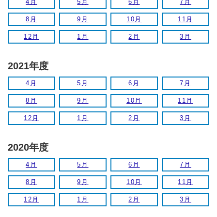
4月
5月
6月
7月
8月
9月
10月
11月
12月
1月
2月
3月
2021年度
4月
5月
6月
7月
8月
9月
10月
11月
12月
1月
2月
3月
2020年度
4月
5月
6月
7月
8月
9月
10月
11月
12月
1月
2月
3月