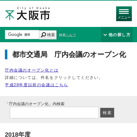
メニュー
検索
他の探し方
検索ヘルプ
都市交通局 庁内会議のオープン化
庁内会議のオープン化とは
詳細については、件名をクリックしてください。
平成28年度以前の会議はこちら
「庁内会議のオープン化」内検索
2018年度