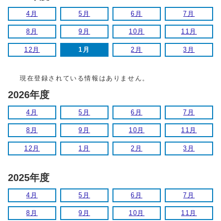
4月
5月
6月
7月
8月
9月
10月
11月
12月
1月
2月
3月
現在登録されている情報はありません。
2026年度
4月
5月
6月
7月
8月
9月
10月
11月
12月
1月
2月
3月
2025年度
4月
5月
6月
7月
8月
9月
10月
11月