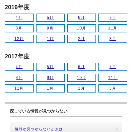
2019年度
4月
5月
6月
7月
8月
9月
10月
11月
12月
1月
2月
3月
2017年度
4月
5月
6月
7月
8月
9月
10月
11月
12月
1月
2月
3月
探している情報が見つからない
情報が見つからないときは