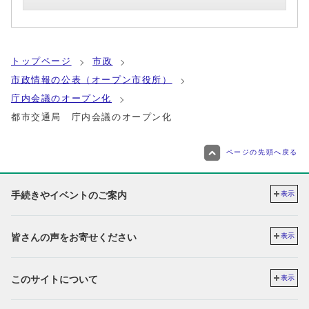
トップページ
市政
市政情報の公表（オープン市役所）
庁内会議のオープン化
都市交通局 庁内会議のオープン化
ページの先頭へ戻る
手続きやイベントのご案内
表示
皆さんの声をお寄せください
表示
このサイトについて
表示