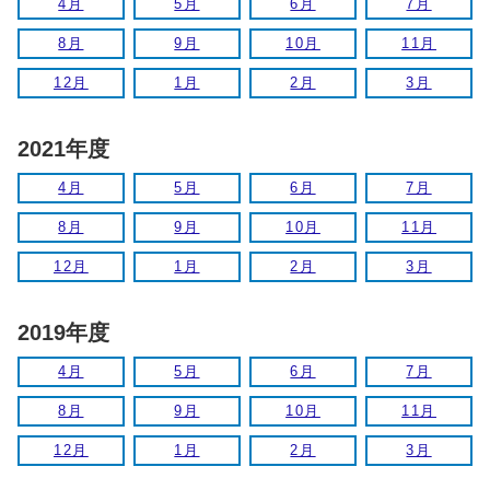
4月
5月
6月
7月
8月
9月
10月
11月
12月
1月
2月
3月
2021年度
4月
5月
6月
7月
8月
9月
10月
11月
12月
1月
2月
3月
2019年度
4月
5月
6月
7月
8月
9月
10月
11月
12月
1月
2月
3月