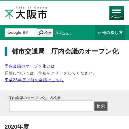
メニュー
検索
他の探し方
検索ヘルプ
都市交通局 庁内会議のオープン化
庁内会議のオープン化とは
詳細については、件名をクリックしてください。
平成28年度以前の会議はこちら
「庁内会議のオープン化」内検索
2020年度