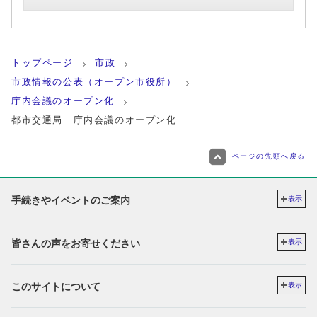
トップページ
市政
市政情報の公表（オープン市役所）
庁内会議のオープン化
都市交通局 庁内会議のオープン化
ページの先頭へ戻る
手続きやイベントのご案内
表示
皆さんの声をお寄せください
表示
このサイトについて
表示