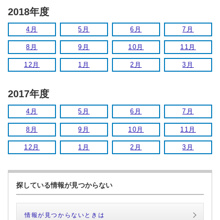
2018年度
4月
5月
6月
7月
8月
9月
10月
11月
12月
1月
2月
3月
2017年度
4月
5月
6月
7月
8月
9月
10月
11月
12月
1月
2月
3月
探している情報が見つからない
情報が見つからないときは