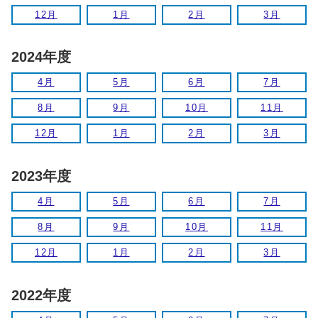
12月
1月
2月
3月
2024年度
4月
5月
6月
7月
8月
9月
10月
11月
12月
1月
2月
3月
2023年度
4月
5月
6月
7月
8月
9月
10月
11月
12月
1月
2月
3月
2022年度