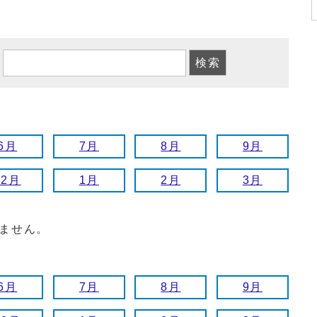
6月
7月
8月
9月
12月
1月
2月
3月
ません。
6月
7月
8月
9月