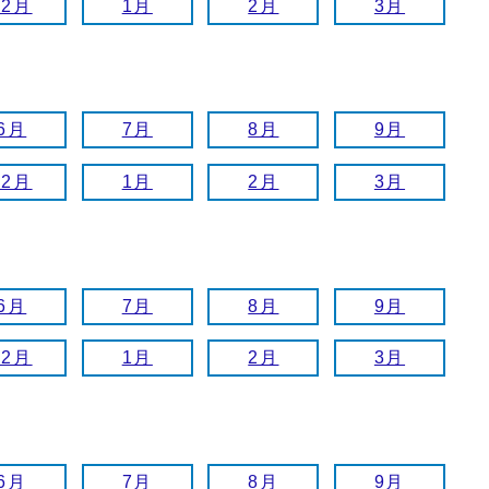
12月
1月
2月
3月
6月
7月
8月
9月
12月
1月
2月
3月
6月
7月
8月
9月
12月
1月
2月
3月
6月
7月
8月
9月