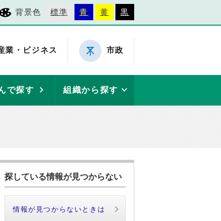
背景色
標準
青
黄
黒
産業・ビジネス
市政
んで探す
組織から探す
探している情報が見つからない
情報が見つからないときは