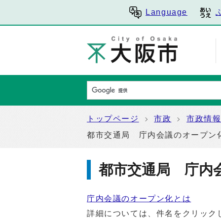
Language
トップページ
市政
市政情
都市交通局 庁内会議のオープン
都市交通局 庁内
庁内会議のオープン化とは
詳細については、件名をクリック