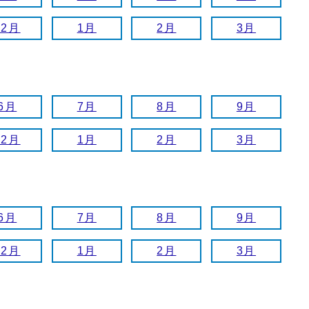
12月
1月
2月
3月
6月
7月
8月
9月
12月
1月
2月
3月
6月
7月
8月
9月
12月
1月
2月
3月