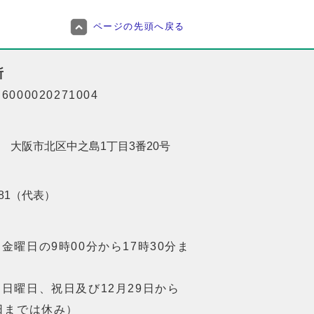
ページの先頭へ戻る
所
000020271004
201 大阪市北区中之島1丁目3番20号
8181（代表）
金曜日の9時00分から17時30分ま
日曜日、祝日及び12月29日から
日までは休み）