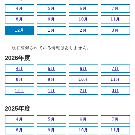
4月
5月
6月
7月
8月
9月
10月
11月
12月
1月
2月
3月
現在登録されている情報はありません。
2026年度
4月
5月
6月
7月
8月
9月
10月
11月
12月
1月
2月
3月
2025年度
4月
5月
6月
7月
8月
9月
10月
11月