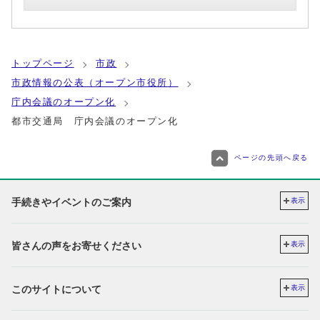
トップページ
市政
市政情報の公表（オープン市役所）
庁内会議のオープン化
都市交通局 庁内会議のオープン化
ページの先頭へ戻る
手続きやイベントのご案内
表示
皆さんの声をお寄せください
表示
このサイトについて
表示