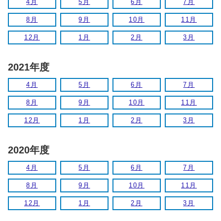
4月
5月
6月
7月
8月
9月
10月
11月
12月
1月
2月
3月
2021年度
4月
5月
6月
7月
8月
9月
10月
11月
12月
1月
2月
3月
2020年度
4月
5月
6月
7月
8月
9月
10月
11月
12月
1月
2月
3月