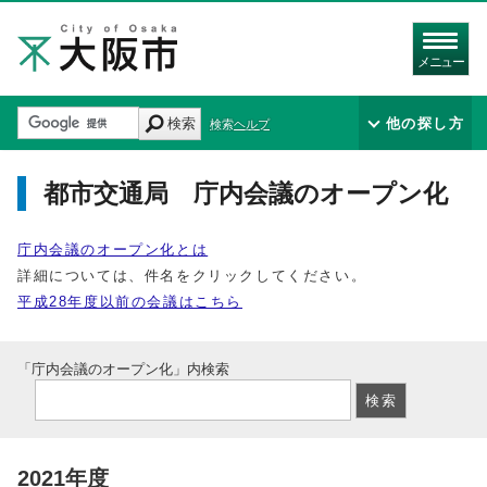
メニュー
検索
他の探し方
検索ヘルプ
都市交通局 庁内会議のオープン化
庁内会議のオープン化とは
詳細については、件名をクリックしてください。
平成28年度以前の会議はこちら
「庁内会議のオープン化」内検索
2021年度