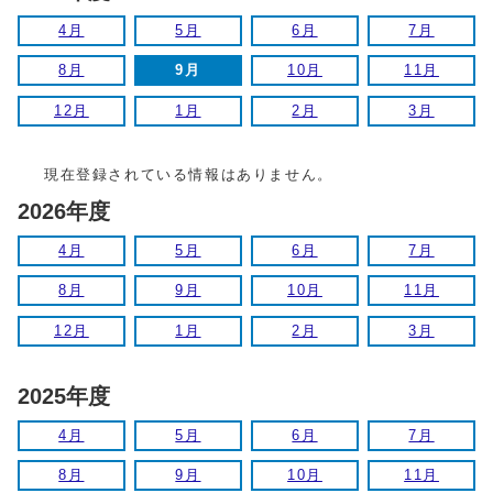
4月
5月
6月
7月
8月
9月
10月
11月
12月
1月
2月
3月
現在登録されている情報はありません。
2026年度
4月
5月
6月
7月
8月
9月
10月
11月
12月
1月
2月
3月
2025年度
4月
5月
6月
7月
8月
9月
10月
11月