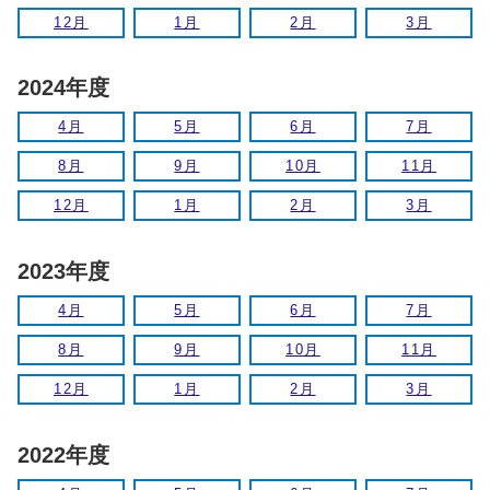
12月
1月
2月
3月
2024年度
4月
5月
6月
7月
8月
9月
10月
11月
12月
1月
2月
3月
2023年度
4月
5月
6月
7月
8月
9月
10月
11月
12月
1月
2月
3月
2022年度