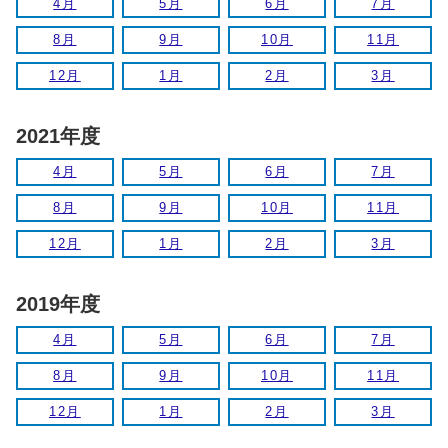
4月
5月
6月
7月
8月
9月
10月
11月
12月
1月
2月
3月
2021年度
4月
5月
6月
7月
8月
9月
10月
11月
12月
1月
2月
3月
2019年度
4月
5月
6月
7月
8月
9月
10月
11月
12月
1月
2月
3月