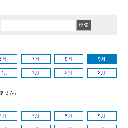
6月
7月
8月
9月
12月
1月
2月
3月
ません。
6月
7月
8月
9月