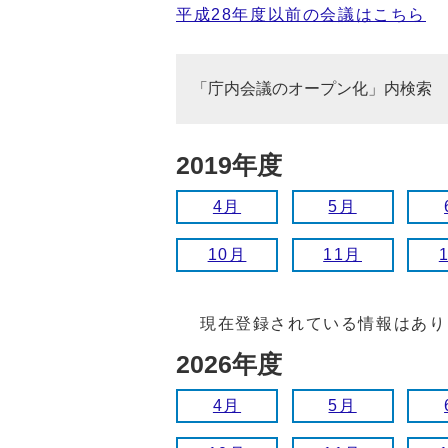
平成28年度以前の会議はこちら
「庁内会議のオープン化」内検索
2019年度
4月
5月
10月
11月
現在登録されている情報はあり
2026年度
4月
5月