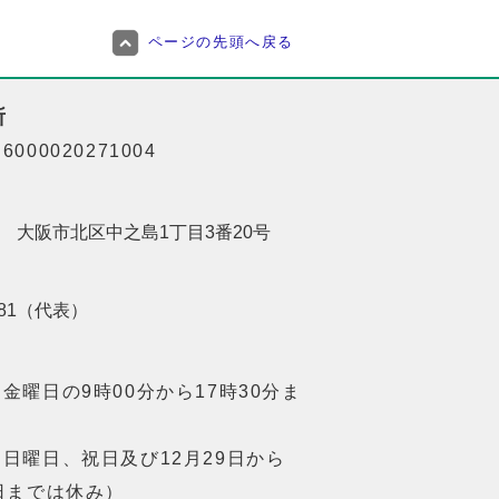
ページの先頭へ戻る
所
000020271004
201 大阪市北区中之島1丁目3番20号
8181（代表）
金曜日の9時00分から17時30分ま
日曜日、祝日及び12月29日から
日までは休み）