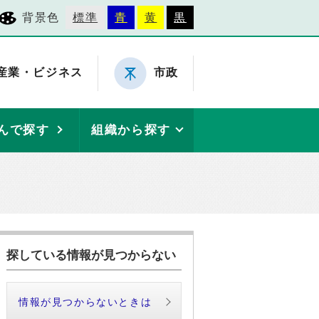
背景色
標準
青
黄
黒
産業・ビジネス
市政
んで探す
組織から探す
探している情報が見つからない
情報が見つからないときは