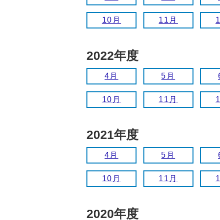
10月
11月
2022年度
4月
5月
10月
11月
2021年度
4月
5月
10月
11月
2020年度