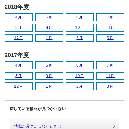
2018年度
4月
5月
6月
7月
8月
9月
10月
11月
12月
1月
2月
3月
2017年度
4月
5月
6月
7月
8月
9月
10月
11月
12月
1月
2月
3月
探している情報が見つからない
情報が見つからないときは