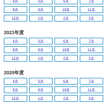
4月
5月
6月
7月
8月
9月
10月
11月
12月
1月
2月
3月
2021年度
4月
5月
6月
7月
8月
9月
10月
11月
12月
1月
2月
3月
2020年度
4月
5月
6月
7月
8月
9月
10月
11月
12月
1月
2月
3月