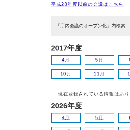
平成28年度以前の会議はこちら
「庁内会議のオープン化」内検索
2017年度
4月
5月
10月
11月
現在登録されている情報はあり
2026年度
4月
5月