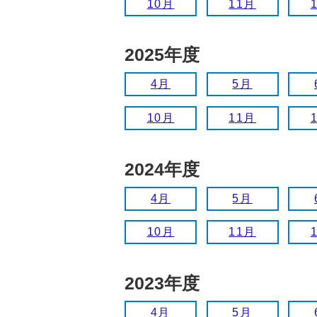
10月
11月
2025年度
4月
5月
10月
11月
2024年度
4月
5月
10月
11月
2023年度
4月
5月