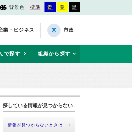
背景色
標準
青
黄
黒
産業・ビジネス
市政
んで探す
組織から探す
探している情報が見つからない
情報が見つからないときは