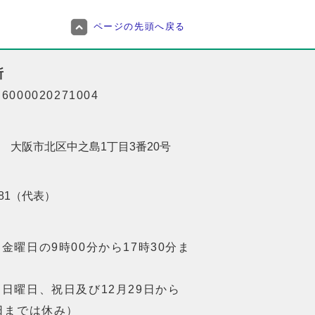
ページの先頭へ戻る
所
000020271004
201 大阪市北区中之島1丁目3番20号
8181（代表）
金曜日の9時00分から17時30分ま
日曜日、祝日及び12月29日から
日までは休み）