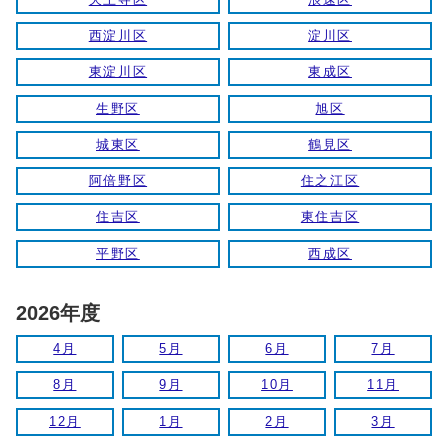
西淀川区
淀川区
東淀川区
東成区
生野区
旭区
城東区
鶴見区
阿倍野区
住之江区
住吉区
東住吉区
平野区
西成区
2026年度
4月
5月
6月
7月
8月
9月
10月
11月
12月
1月
2月
3月