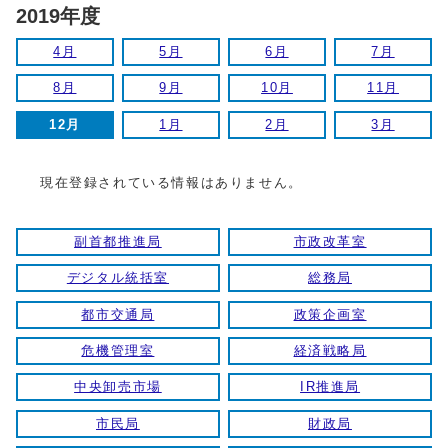
2019年度
4月
5月
6月
7月
8月
9月
10月
11月
12月
1月
2月
3月
現在登録されている情報はありません。
副首都推進局
市政改革室
デジタル統括室
総務局
都市交通局
政策企画室
危機管理室
経済戦略局
中央卸売市場
IR推進局
市民局
財政局