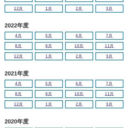
12月
1月
2月
3月
2022年度
4月
5月
6月
7月
8月
9月
10月
11月
12月
1月
2月
3月
2021年度
4月
5月
6月
7月
8月
9月
10月
11月
12月
1月
2月
3月
2020年度