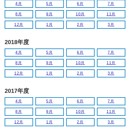
4月
5月
6月
7月
8月
9月
10月
11月
12月
1月
2月
3月
2018年度
4月
5月
6月
7月
8月
9月
10月
11月
12月
1月
2月
3月
2017年度
4月
5月
6月
7月
8月
9月
10月
11月
12月
1月
2月
3月