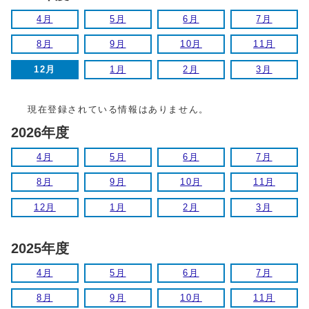
4月
5月
6月
7月
8月
9月
10月
11月
12月
1月
2月
3月
現在登録されている情報はありません。
2026年度
4月
5月
6月
7月
8月
9月
10月
11月
12月
1月
2月
3月
2025年度
4月
5月
6月
7月
8月
9月
10月
11月