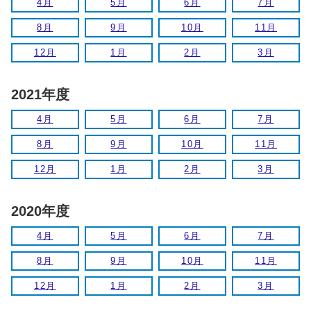
4月
5月
6月
7月
8月
9月
10月
11月
12月
1月
2月
3月
2021年度
4月
5月
6月
7月
8月
9月
10月
11月
12月
1月
2月
3月
2020年度
4月
5月
6月
7月
8月
9月
10月
11月
12月
1月
2月
3月