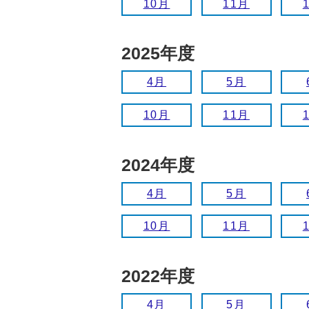
10月
11月
2025年度
4月
5月
10月
11月
2024年度
4月
5月
10月
11月
2022年度
4月
5月