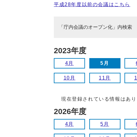
平成28年度以前の会議はこちら
「庁内会議のオープン化」内検索
2023年度
4月
5月
10月
11月
現在登録されている情報はあり
2026年度
4月
5月