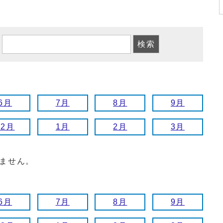
6月
7月
8月
9月
12月
1月
2月
3月
ません。
6月
7月
8月
9月