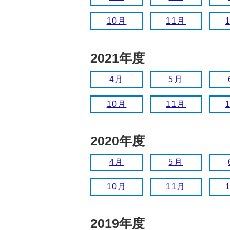
10月
11月
2021年度
4月
5月
10月
11月
2020年度
4月
5月
10月
11月
2019年度