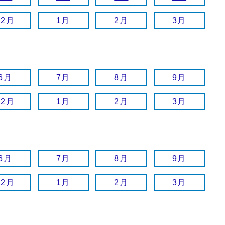
12月
1月
2月
3月
6月
7月
8月
9月
12月
1月
2月
3月
6月
7月
8月
9月
12月
1月
2月
3月