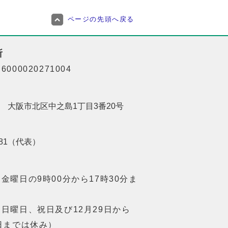
ページの先頭へ戻る
所
000020271004
201 大阪市北区中之島1丁目3番20号
8181（代表）
金曜日の9時00分から17時30分ま
日曜日、祝日及び12月29日から
日までは休み）