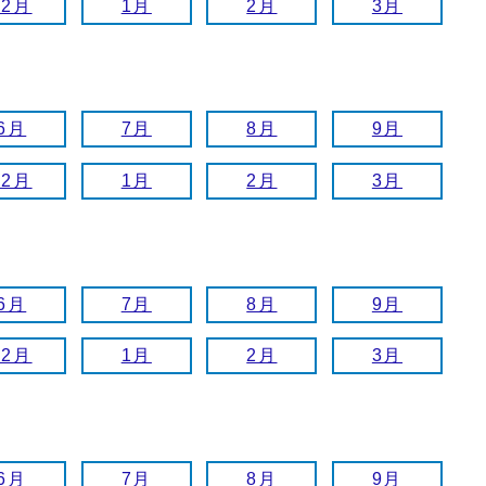
12月
1月
2月
3月
6月
7月
8月
9月
12月
1月
2月
3月
6月
7月
8月
9月
12月
1月
2月
3月
6月
7月
8月
9月