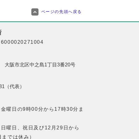
ページの先頭へ戻る
所
000020271004
201 大阪市北区中之島1丁目3番20号
8181（代表）
金曜日の9時00分から17時30分ま
日曜日、祝日及び12月29日から
日までは休み）