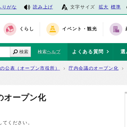
ふりがな
読み上げ
文字サイズ
拡大
標準
くらし
イベント・観光
よくある質問
選
検索
検索ヘルプ
報の公表（オープン市役所）
庁内会議のオープン化
のオープン化
してください。