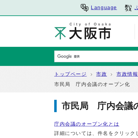
Language
トップページ
市政
市政情
市民局 庁内会議のオープン化
市民局 庁内会議
庁内会議のオープン化とは
詳細については、件名をクリック