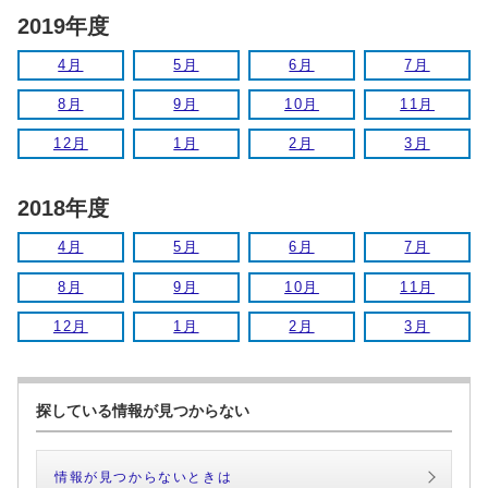
2019年度
4月
5月
6月
7月
8月
9月
10月
11月
12月
1月
2月
3月
2018年度
4月
5月
6月
7月
8月
9月
10月
11月
12月
1月
2月
3月
探している情報が見つからない
情報が見つからないときは