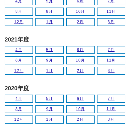
4月
5月
6月
7月
8月
9月
10月
11月
12月
1月
2月
3月
2021年度
4月
5月
6月
7月
8月
9月
10月
11月
12月
1月
2月
3月
2020年度
4月
5月
6月
7月
8月
9月
10月
11月
12月
1月
2月
3月