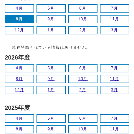
4月
5月
6月
7月
8月
9月
10月
11月
12月
1月
2月
3月
現在登録されている情報はありません。
2026年度
4月
5月
6月
7月
8月
9月
10月
11月
12月
1月
2月
3月
2025年度
4月
5月
6月
7月
8月
9月
10月
11月