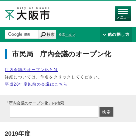
メニュー
検索
他の探し方
検索ヘルプ
市民局 庁内会議のオープン化
庁内会議のオープン化とは
詳細については、件名をクリックしてください。
平成28年度以前の会議はこちら
「庁内会議のオープン化」内検索
2019年度