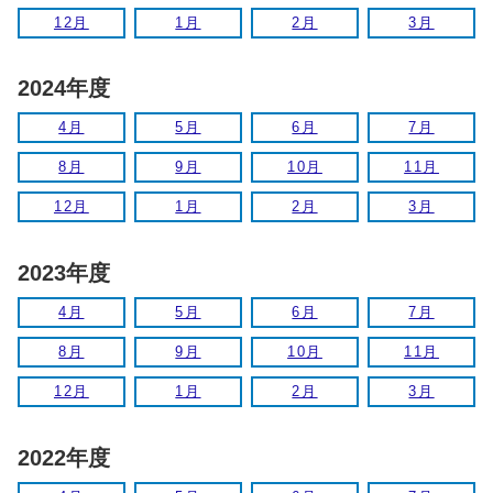
12月
1月
2月
3月
2024年度
4月
5月
6月
7月
8月
9月
10月
11月
12月
1月
2月
3月
2023年度
4月
5月
6月
7月
8月
9月
10月
11月
12月
1月
2月
3月
2022年度