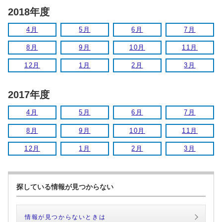
2018年度
4月
5月
6月
7月
8月
9月
10月
11月
12月
1月
2月
3月
2017年度
4月
5月
6月
7月
8月
9月
10月
11月
12月
1月
2月
3月
探している情報が見つからない
情報が見つからないときは