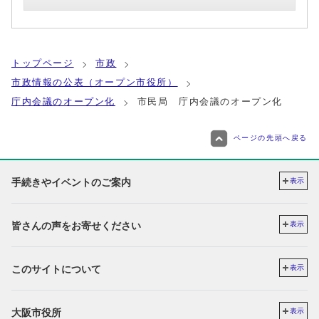
トップページ
市政
市政情報の公表（オープン市役所）
庁内会議のオープン化
市民局 庁内会議のオープン化
ページの先頭へ戻る
手続きやイベントのご案内
表示
皆さんの声をお寄せください
表示
このサイトについて
表示
大阪市役所
表示