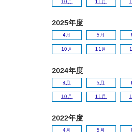
10月
11月
2025年度
4月
5月
10月
11月
2024年度
4月
5月
10月
11月
2022年度
4月
5月