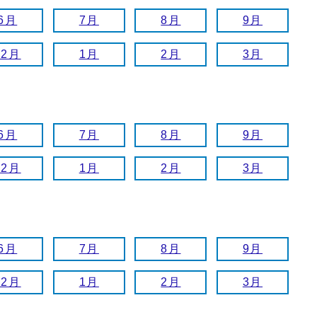
6月
7月
8月
9月
12月
1月
2月
3月
6月
7月
8月
9月
12月
1月
2月
3月
6月
7月
8月
9月
12月
1月
2月
3月