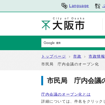
Language
トップページ
市政
市政情
市民局 庁内会議のオープン化
市民局 庁内会議
庁内会議のオープン化とは
詳細については、件名をクリック