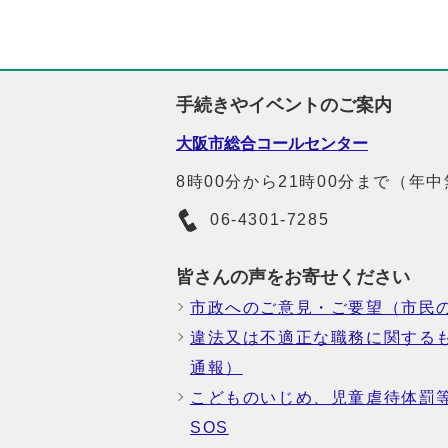
手続きやイベントのご案内
大阪市総合コールセンター
8時00分から21時00分まで（年
06-4301-7285
皆さんの声をお寄せください
市政へのご意見・ご要望（市民
違法又は不適正な職務に関する
通報）
こどものいじめ、児童虐待体罰
SOS