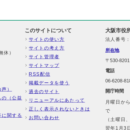
このサイトについて
大阪市役
サイトの使い方
法人番号：6
サイトの考え方
所在地
中無休）
サイト管理者
〒530-8
サイトマップ
電話
RSS配信
06-6208-
掲載データを使う
の声）
開庁時間
過去のサイト
もの（公益
リニューアルにあたって
月曜日から
正しく表示されないときは
で
等に関する
お問い合わせ
（土曜日、
翌年1月3