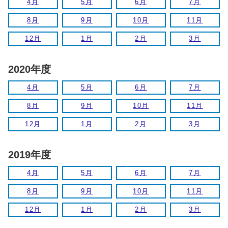
4月
5月
6月
7月
8月
9月
10月
11月
12月
1月
2月
3月
2020年度
4月
5月
6月
7月
8月
9月
10月
11月
12月
1月
2月
3月
2019年度
4月
5月
6月
7月
8月
9月
10月
11月
12月
1月
2月
3月