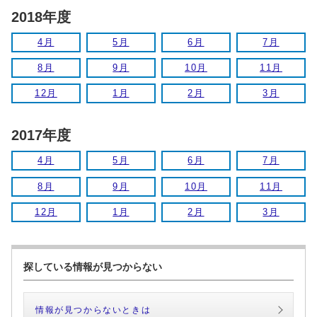
2018年度
4月
5月
6月
7月
8月
9月
10月
11月
12月
1月
2月
3月
2017年度
4月
5月
6月
7月
8月
9月
10月
11月
12月
1月
2月
3月
探している情報が見つからない
情報が見つからないときは