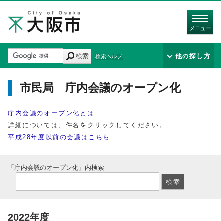
メニュー
検索
他の探し方
検索ヘルプ
市民局 庁内会議のオープン化
庁内会議のオープン化とは
詳細については、件名をクリックしてください。
平成28年度以前の会議はこちら
「庁内会議のオープン化」内検索
2022年度