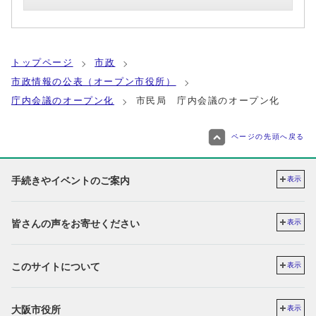
トップページ
市政
市政情報の公表（オープン市役所）
庁内会議のオープン化
市民局 庁内会議のオープン化
ページの先頭へ戻る
手続きやイベントのご案内
表示
皆さんの声をお寄せください
表示
このサイトについて
表示
大阪市役所
表示