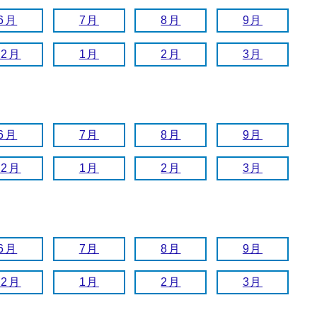
6月
7月
8月
9月
12月
1月
2月
3月
6月
7月
8月
9月
12月
1月
2月
3月
6月
7月
8月
9月
12月
1月
2月
3月