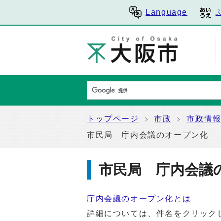
Language
トップページ
市政
市政情
市民局 庁内会議のオープン化
市民局 庁内会議
庁内会議のオープン化とは
詳細については、件名をクリック