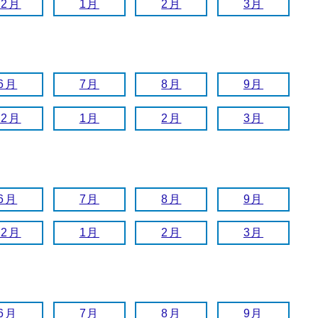
12月
1月
2月
3月
6月
7月
8月
9月
12月
1月
2月
3月
6月
7月
8月
9月
12月
1月
2月
3月
6月
7月
8月
9月