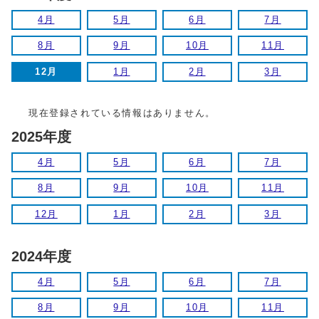
4月
5月
6月
7月
8月
9月
10月
11月
12月
1月
2月
3月
現在登録されている情報はありません。
2025年度
4月
5月
6月
7月
8月
9月
10月
11月
12月
1月
2月
3月
2024年度
4月
5月
6月
7月
8月
9月
10月
11月