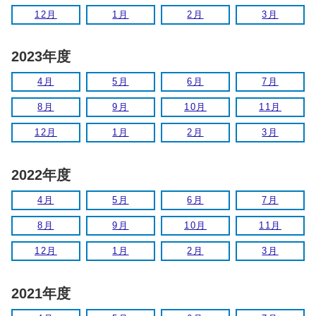
12月
1月
2月
3月
2023年度
4月
5月
6月
7月
8月
9月
10月
11月
12月
1月
2月
3月
2022年度
4月
5月
6月
7月
8月
9月
10月
11月
12月
1月
2月
3月
2021年度