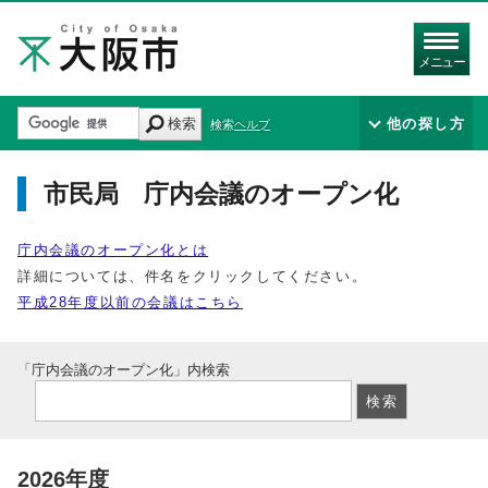
メニュー
検索
他の探し方
検索ヘルプ
市民局 庁内会議のオープン化
庁内会議のオープン化とは
詳細については、件名をクリックしてください。
平成28年度以前の会議はこちら
「庁内会議のオープン化」内検索
2026年度