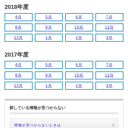
2018年度
4月
5月
6月
7月
8月
9月
10月
11月
12月
1月
2月
3月
2017年度
4月
5月
6月
7月
8月
9月
10月
11月
12月
1月
2月
3月
探している情報が見つからない
情報が見つからないときは