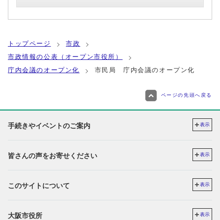
トップページ
市政
市政情報の公表（オープン市役所）
庁内会議のオープン化
市民局 庁内会議のオープン化
ページの先頭へ戻る
手続きやイベントのご案内
表示
皆さんの声をお寄せください
表示
このサイトについて
表示
大阪市役所
表示