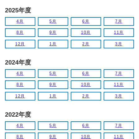
2025年度
4月
5月
6月
7月
8月
9月
10月
11月
12月
1月
2月
3月
2024年度
4月
5月
6月
7月
8月
9月
10月
11月
12月
1月
2月
3月
2022年度
4月
5月
6月
7月
8月
9月
10月
11月