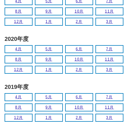
4月
5月
6月
7月
8月
9月
10月
11月
12月
1月
2月
3月
2020年度
4月
5月
6月
7月
8月
9月
10月
11月
12月
1月
2月
3月
2019年度
4月
5月
6月
7月
8月
9月
10月
11月
12月
1月
2月
3月