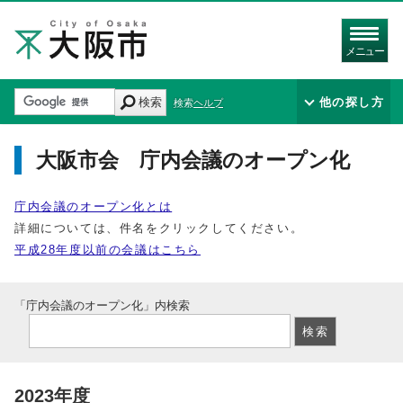
メニュー
検索
他の探し方
検索ヘルプ
大阪市会 庁内会議のオープン化
庁内会議のオープン化とは
詳細については、件名をクリックしてください。
平成28年度以前の会議はこちら
「庁内会議のオープン化」内検索
2023年度