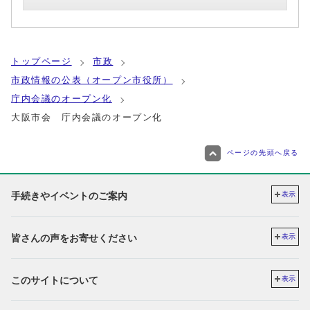
トップページ
市政
市政情報の公表（オープン市役所）
庁内会議のオープン化
大阪市会 庁内会議のオープン化
ページの先頭へ戻る
手続きやイベントのご案内
表示
皆さんの声をお寄せください
表示
このサイトについて
表示