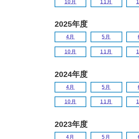
10月
11月
2025年度
4月
5月
10月
11月
2024年度
4月
5月
10月
11月
2023年度
4月
5月