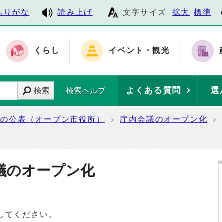
ふりがな
読み上げ
文字サイズ
拡大
標準
くらし
イベント・観光
よくある質問
選
検索
検索ヘルプ
報の公表（オープン市役所）
庁内会議のオープン化
議のオープン化
してください。