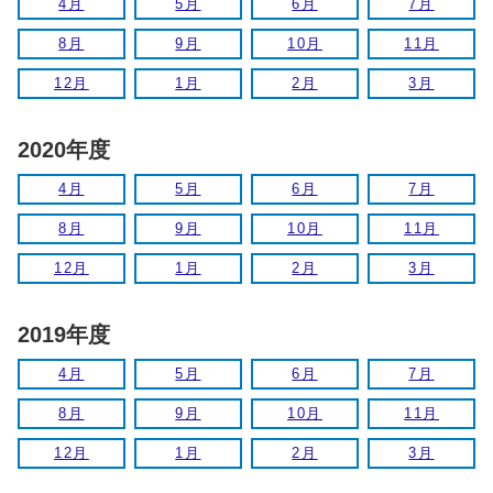
4月
5月
6月
7月
8月
9月
10月
11月
12月
1月
2月
3月
2020年度
4月
5月
6月
7月
8月
9月
10月
11月
12月
1月
2月
3月
2019年度
4月
5月
6月
7月
8月
9月
10月
11月
12月
1月
2月
3月