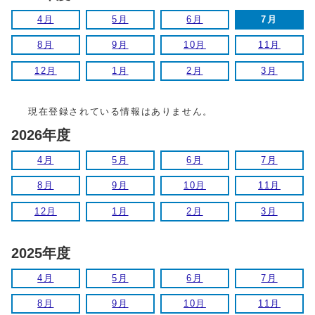
4月
5月
6月
7月
8月
9月
10月
11月
12月
1月
2月
3月
現在登録されている情報はありません。
2026年度
4月
5月
6月
7月
8月
9月
10月
11月
12月
1月
2月
3月
2025年度
4月
5月
6月
7月
8月
9月
10月
11月