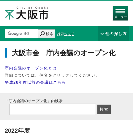
メニュー
検索
他の探し方
検索ヘルプ
大阪市会 庁内会議のオープン化
庁内会議のオープン化とは
詳細については、件名をクリックしてください。
平成28年度以前の会議はこちら
「庁内会議のオープン化」内検索
2022年度