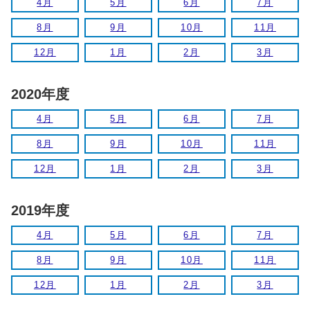
4月
5月
6月
7月
8月
9月
10月
11月
12月
1月
2月
3月
2020年度
4月
5月
6月
7月
8月
9月
10月
11月
12月
1月
2月
3月
2019年度
4月
5月
6月
7月
8月
9月
10月
11月
12月
1月
2月
3月