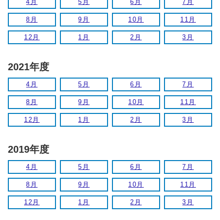
4月
5月
6月
7月
8月
9月
10月
11月
12月
1月
2月
3月
2021年度
4月
5月
6月
7月
8月
9月
10月
11月
12月
1月
2月
3月
2019年度
4月
5月
6月
7月
8月
9月
10月
11月
12月
1月
2月
3月