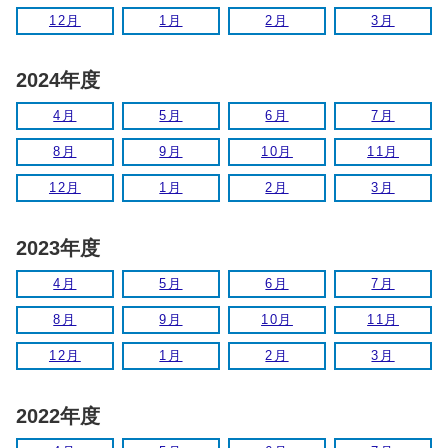
12月
1月
2月
3月
2024年度
4月
5月
6月
7月
8月
9月
10月
11月
12月
1月
2月
3月
2023年度
4月
5月
6月
7月
8月
9月
10月
11月
12月
1月
2月
3月
2022年度