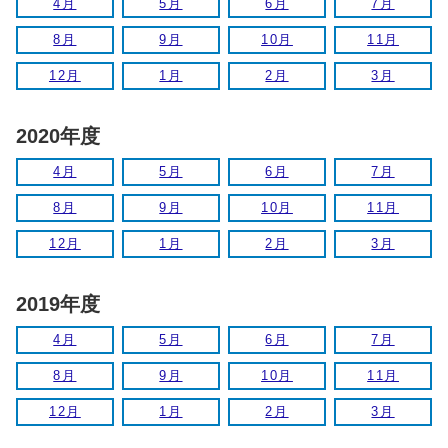
4月
5月
6月
7月
8月
9月
10月
11月
12月
1月
2月
3月
2020年度
4月
5月
6月
7月
8月
9月
10月
11月
12月
1月
2月
3月
2019年度
4月
5月
6月
7月
8月
9月
10月
11月
12月
1月
2月
3月