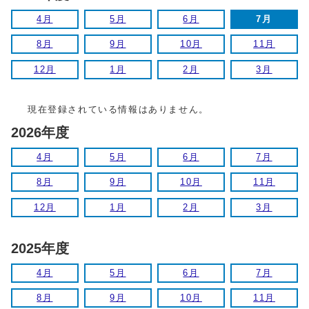
4月
5月
6月
7月
8月
9月
10月
11月
12月
1月
2月
3月
現在登録されている情報はありません。
2026年度
4月
5月
6月
7月
8月
9月
10月
11月
12月
1月
2月
3月
2025年度
4月
5月
6月
7月
8月
9月
10月
11月