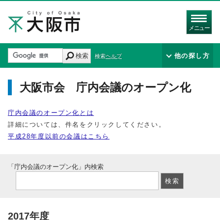
メニュー
検索
他の探し方
検索ヘルプ
大阪市会 庁内会議のオープン化
庁内会議のオープン化とは
詳細については、件名をクリックしてください。
平成28年度以前の会議はこちら
「庁内会議のオープン化」内検索
2017年度