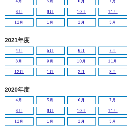
4月
5月
6月
7月
8月
9月
10月
11月
12月
1月
2月
3月
2021年度
4月
5月
6月
7月
8月
9月
10月
11月
12月
1月
2月
3月
2020年度
4月
5月
6月
7月
8月
9月
10月
11月
12月
1月
2月
3月