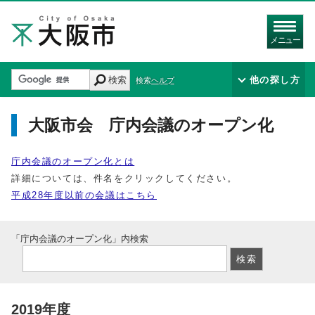
メニュー
検索
他の探し方
検索ヘルプ
大阪市会 庁内会議のオープン化
庁内会議のオープン化とは
詳細については、件名をクリックしてください。
平成28年度以前の会議はこちら
「庁内会議のオープン化」内検索
2019年度