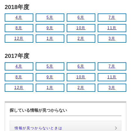
2018年度
4月
5月
6月
7月
8月
9月
10月
11月
12月
1月
2月
3月
2017年度
4月
5月
6月
7月
8月
9月
10月
11月
12月
1月
2月
3月
探している情報が見つからない
情報が見つからないときは