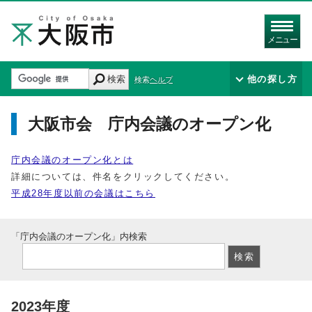
メニュー
検索
他の探し方
検索ヘルプ
大阪市会 庁内会議のオープン化
庁内会議のオープン化とは
詳細については、件名をクリックしてください。
平成28年度以前の会議はこちら
「庁内会議のオープン化」内検索
2023年度