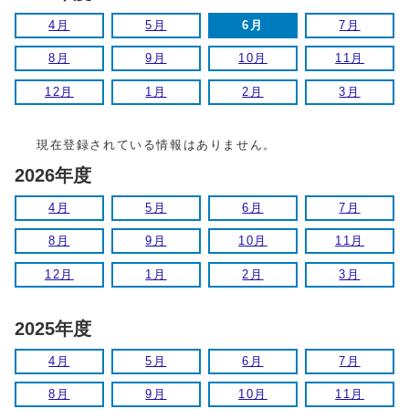
4月
5月
6月
7月
8月
9月
10月
11月
12月
1月
2月
3月
現在登録されている情報はありません。
2026年度
4月
5月
6月
7月
8月
9月
10月
11月
12月
1月
2月
3月
2025年度
4月
5月
6月
7月
8月
9月
10月
11月