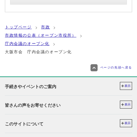
トップページ
市政
市政情報の公表（オープン市役所）
庁内会議のオープン化
大阪市会 庁内会議のオープン化
ページの先頭へ戻る
手続きやイベントのご案内
表示
皆さんの声をお寄せください
表示
このサイトについて
表示