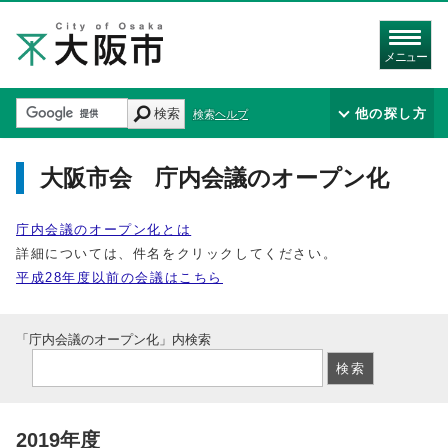
メニュー
検索
他の探し方
検索ヘルプ
大阪市会 庁内会議のオープン化
庁内会議のオープン化とは
詳細については、件名をクリックしてください。
平成28年度以前の会議はこちら
「庁内会議のオープン化」内検索
2019年度