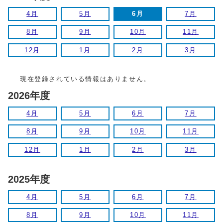
4月
5月
6月
7月
8月
9月
10月
11月
12月
1月
2月
3月
現在登録されている情報はありません。
2026年度
4月
5月
6月
7月
8月
9月
10月
11月
12月
1月
2月
3月
2025年度
4月
5月
6月
7月
8月
9月
10月
11月