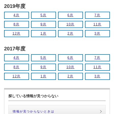
2019年度
4月
5月
6月
7月
8月
9月
10月
11月
12月
1月
2月
3月
2017年度
4月
5月
6月
7月
8月
9月
10月
11月
12月
1月
2月
3月
探している情報が見つからない
情報が見つからないときは