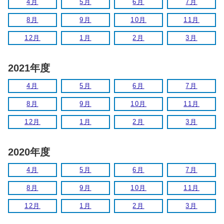
4月
5月
6月
7月
8月
9月
10月
11月
12月
1月
2月
3月
2021年度
4月
5月
6月
7月
8月
9月
10月
11月
12月
1月
2月
3月
2020年度
4月
5月
6月
7月
8月
9月
10月
11月
12月
1月
2月
3月