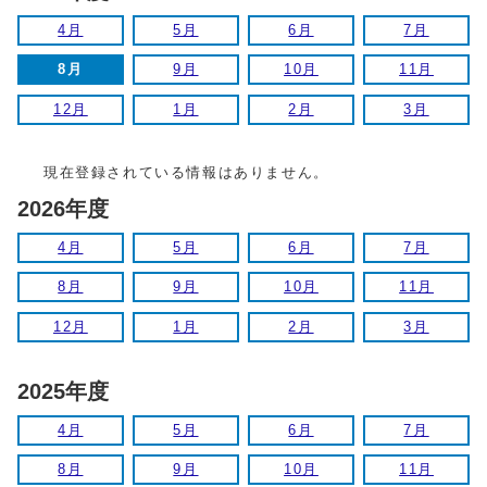
4月
5月
6月
7月
8月
9月
10月
11月
12月
1月
2月
3月
現在登録されている情報はありません。
2026年度
4月
5月
6月
7月
8月
9月
10月
11月
12月
1月
2月
3月
2025年度
4月
5月
6月
7月
8月
9月
10月
11月