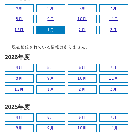
4月
5月
6月
7月
8月
9月
10月
11月
12月
1月
2月
3月
現在登録されている情報はありません。
2026年度
4月
5月
6月
7月
8月
9月
10月
11月
12月
1月
2月
3月
2025年度
4月
5月
6月
7月
8月
9月
10月
11月