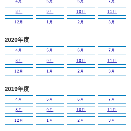
4月
5月
6月
7月
8月
9月
10月
11月
12月
1月
2月
3月
2020年度
4月
5月
6月
7月
8月
9月
10月
11月
12月
1月
2月
3月
2019年度
4月
5月
6月
7月
8月
9月
10月
11月
12月
1月
2月
3月