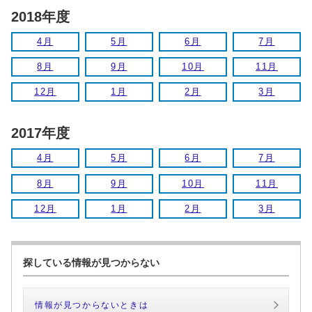
2018年度
4月
5月
6月
7月
8月
9月
10月
11月
12月
1月
2月
3月
2017年度
4月
5月
6月
7月
8月
9月
10月
11月
12月
1月
2月
3月
探している情報が見つからない
情報が見つからないときは