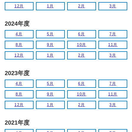
12月
1月
2月
3月
2024年度
4月
5月
6月
7月
8月
9月
10月
11月
12月
1月
2月
3月
2023年度
4月
5月
6月
7月
8月
9月
10月
11月
12月
1月
2月
3月
2021年度