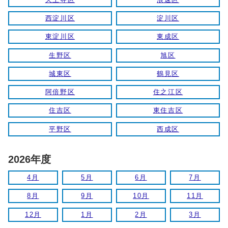
西淀川区
淀川区
東淀川区
東成区
生野区
旭区
城東区
鶴見区
阿倍野区
住之江区
住吉区
東住吉区
平野区
西成区
2026年度
4月
5月
6月
7月
8月
9月
10月
11月
12月
1月
2月
3月