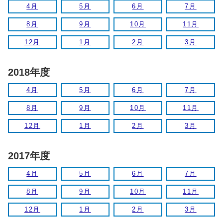
4月
5月
6月
7月
8月
9月
10月
11月
12月
1月
2月
3月
2018年度
4月
5月
6月
7月
8月
9月
10月
11月
12月
1月
2月
3月
2017年度
4月
5月
6月
7月
8月
9月
10月
11月
12月
1月
2月
3月