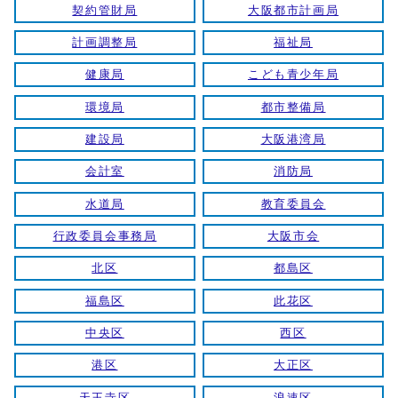
契約管財局
大阪都市計画局
計画調整局
福祉局
健康局
こども青少年局
環境局
都市整備局
建設局
大阪港湾局
会計室
消防局
水道局
教育委員会
行政委員会事務局
大阪市会
北区
都島区
福島区
此花区
中央区
西区
港区
大正区
天王寺区
浪速区