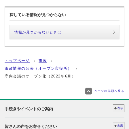
探している情報が見つからない
情報が見つからないときは
トップページ
市政
市政情報の公表（オープン市役所）
庁内会議のオープン化（2022年6月）
ページの先頭へ戻る
手続きやイベントのご案内
表示
皆さんの声をお寄せください
表示