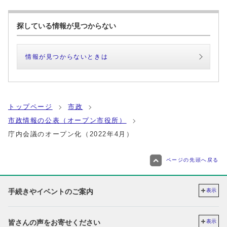
探している情報が見つからない
情報が見つからないときは
トップページ
市政
市政情報の公表（オープン市役所）
庁内会議のオープン化（2022年4月）
ページの先頭へ戻る
手続きやイベントのご案内
表示
皆さんの声をお寄せください
表示