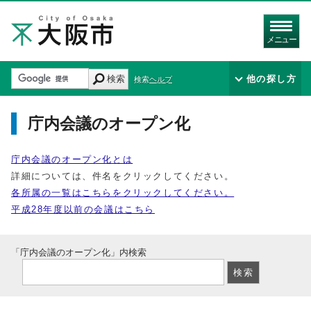
メニュー
検索
他の探し方
検索ヘルプ
庁内会議のオープン化
庁内会議のオープン化とは
詳細については、件名をクリックしてください。
各所属の一覧はこちらをクリックしてください。
平成28年度以前の会議はこちら
「庁内会議のオープン化」内検索