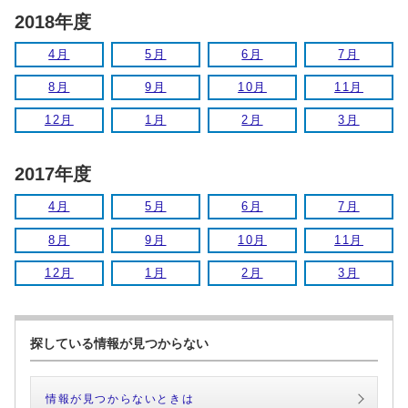
2018年度
4月
5月
6月
7月
8月
9月
10月
11月
12月
1月
2月
3月
2017年度
4月
5月
6月
7月
8月
9月
10月
11月
12月
1月
2月
3月
探している情報が見つからない
情報が見つからないときは