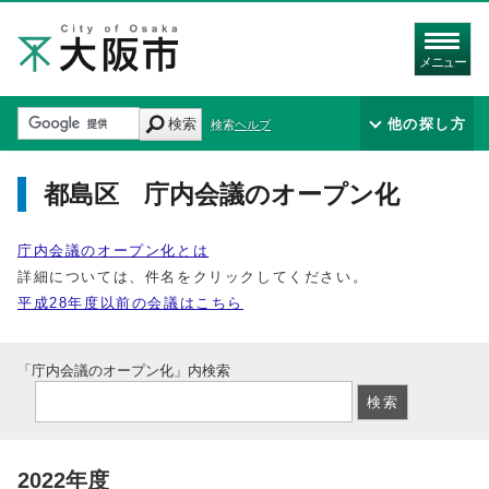
メニュー
検索
他の探し方
検索ヘルプ
都島区 庁内会議のオープン化
庁内会議のオープン化とは
詳細については、件名をクリックしてください。
平成28年度以前の会議はこちら
「庁内会議のオープン化」内検索
2022年度