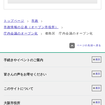
トップページ
市政
市政情報の公表（オープン市役所）
庁内会議のオープン化
都島区 庁内会議のオープン化
ページの先頭へ戻る
手続きやイベントのご案内
表示
皆さんの声をお寄せください
表示
このサイトについて
表示
大阪市役所
表示