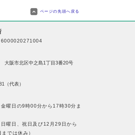
ページの先頭へ戻る
所
000020271004
201 大阪市北区中之島1丁目3番20号
8181（代表）
金曜日の9時00分から17時30分ま
日曜日、祝日及び12月29日から
日までは休み）