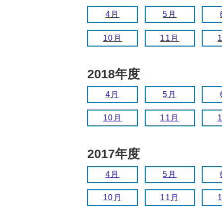
4月
5月
10月
11月
2018年度
4月
5月
10月
11月
2017年度
4月
5月
10月
11月