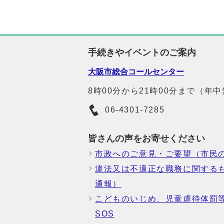
手続きやイベントのご案内
大阪市総合コールセンター
8時00分から21時00分まで（年
06-4301-7285
皆さんの声をお寄せください
市政へのご意見・ご要望（市民
違法又は不適正な職務に関する
通報）
こどものいじめ、児童虐待体罰
SOS