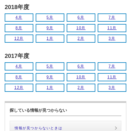
2018年度
4月
5月
6月
7月
8月
9月
10月
11月
12月
1月
2月
3月
2017年度
4月
5月
6月
7月
8月
9月
10月
11月
12月
1月
2月
3月
探している情報が見つからない
情報が見つからないときは