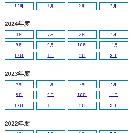
12月
1月
2月
3月
2024年度
4月
5月
6月
7月
8月
9月
10月
11月
12月
1月
2月
3月
2023年度
4月
5月
6月
7月
8月
9月
10月
11月
12月
1月
2月
3月
2022年度