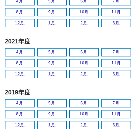
4月
5月
6月
7月
8月
9月
10月
11月
12月
1月
2月
3月
2021年度
4月
5月
6月
7月
8月
9月
10月
11月
12月
1月
2月
3月
2019年度
4月
5月
6月
7月
8月
9月
10月
11月
12月
1月
2月
3月