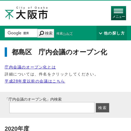
メニュー
検索
他の探し方
検索ヘルプ
都島区 庁内会議のオープン化
庁内会議のオープン化とは
詳細については、件名をクリックしてください。
平成28年度以前の会議はこちら
「庁内会議のオープン化」内検索
2020年度