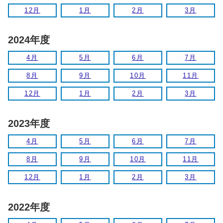
12月
1月
2月
3月
2024年度
4月
5月
6月
7月
8月
9月
10月
11月
12月
1月
2月
3月
2023年度
4月
5月
6月
7月
8月
9月
10月
11月
12月
1月
2月
3月
2022年度