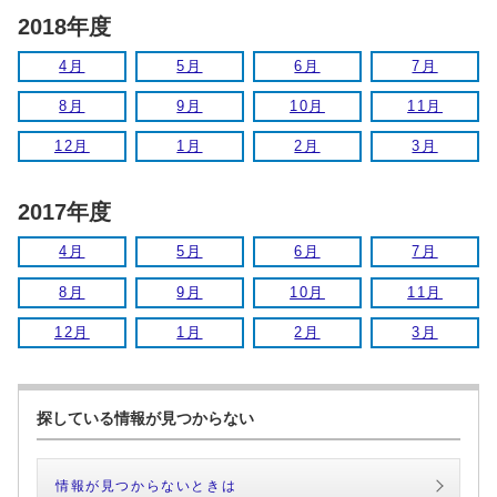
2018年度
4月
5月
6月
7月
8月
9月
10月
11月
12月
1月
2月
3月
2017年度
4月
5月
6月
7月
8月
9月
10月
11月
12月
1月
2月
3月
探している情報が見つからない
情報が見つからないときは