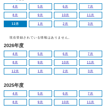
4月
5月
6月
7月
8月
9月
10月
11月
12月
1月
2月
3月
現在登録されている情報はありません。
2026年度
4月
5月
6月
7月
8月
9月
10月
11月
12月
1月
2月
3月
2025年度
4月
5月
6月
7月
8月
9月
10月
11月